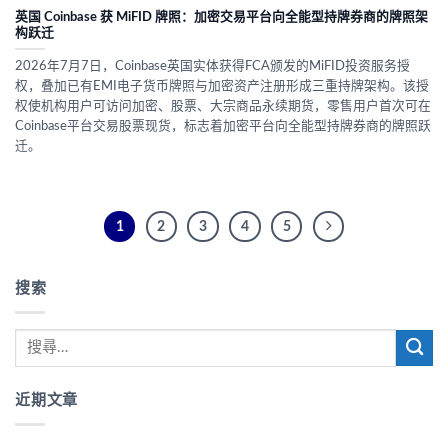
英国 Coinbase 获 MiFID 牌照：加密交易平台向全能型持牌券商的牌照架
构跃迁
2026年7月7日，Coinbase英国实体获得FCA颁发的MiFID投资服务授
权，叠加已有EMI电子货币牌照与加密资产注册形成三重持牌架构。该授
权使机构用户可访问加密、股票、大宗商品永续期货，零售用户首次可在
Coinbase平台交易股票现货，标志着加密平台向全能型持牌券商的牌照跃
迁。
1
2
3
4
5
搜索
近期文章