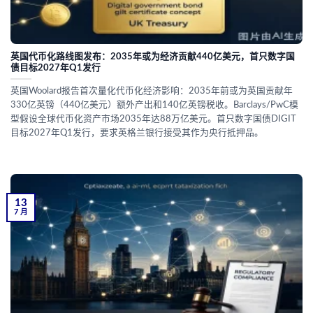
英国代币化路线图发布：2035年或为经济贡献440亿美元，首只数字国
债目标2027年Q1发行
英国Woolard报告首次量化代币化经济影响：2035年前或为英国贡献年
330亿英镑（440亿美元）额外产出和140亿英镑税收。Barclays/PwC模
型假设全球代币化资产市场2035年达88万亿美元。首只数字国债DIGIT
目标2027年Q1发行，要求英格兰银行接受其作为央行抵押品。
13
7 月