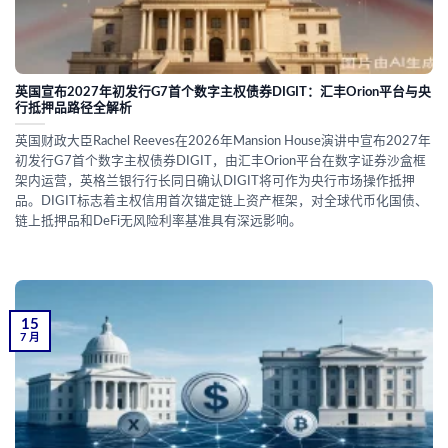
英国宣布2027年初发行G7首个数字主权债券DIGIT：汇丰Orion平台与央
行抵押品路径全解析
英国财政大臣Rachel Reeves在2026年Mansion House演讲中宣布2027年
初发行G7首个数字主权债券DIGIT，由汇丰Orion平台在数字证券沙盒框
架内运营，英格兰银行行长同日确认DIGIT将可作为央行市场操作抵押
品。DIGIT标志着主权信用首次锚定链上资产框架，对全球代币化国债、
链上抵押品和DeFi无风险利率基准具有深远影响。
15
7 月