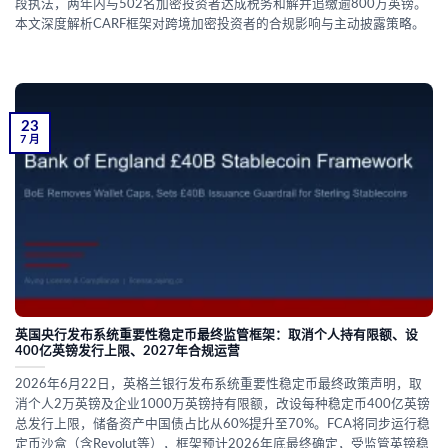
段执法，两年内与502名加密投资者达成税务和解并追缴逾800万英镑。
本文深度解析CARF框架对跨境加密投资者的合规影响与主动披露策略。
23
7 月
英国央行发布系统重要性稳定币最终监管框架：取消个人持有限额、设
400亿英镑发行上限、2027年合规运营
2026年6月22日，英格兰银行发布系统重要性稳定币最终政策声明，取
消个人2万英镑及企业1000万英镑持有限额，改设每种稳定币400亿英镑
总发行上限，储备资产中国债占比从60%提升至70%。FCA将同步运行稳
定币沙盒（含Revolut等），框架预计2026年底最终确定，受监管英镑稳