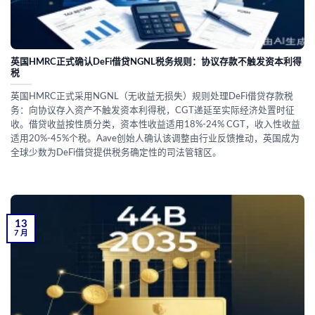
英国HMRC正式确认DeFi借贷NGNL税务规则：协议存款不触发资本利得
税
英国HMRC正式采用NGNL（无收益无损失）规则处理DeFi借贷存款税
务：向协议存入资产不触发资本利得税，CGT递延至实际经济处置时征
收。借贷收益按性质分类，资本性收益适用18%-24% CGT，收入性收益
适用20%-45%个税。Aave创始人确认该调整由行业反馈推动，英国成为
全球少数为DeFi借贷提供税务确定性的司法管辖区。
13
7 月