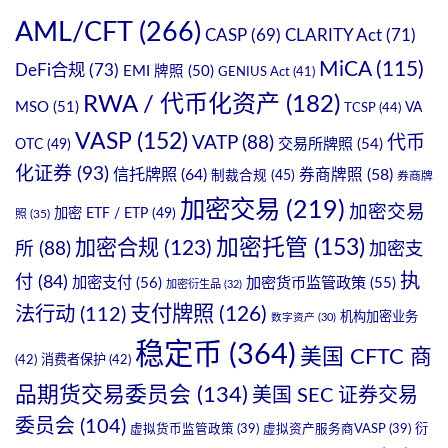
AML/CFT
(266)
CASP
(69)
CLARITY Act
(71)
MiCA
(115)
DeFi合规
(73)
EMI 牌照
(50)
GENIUS Act
(41)
RWA / 代币化资产
(182)
MSO
(51)
VA
TCSP
(44)
VASP
(152)
VATP
(88)
代币
OTC
(49)
交易所牌照
(54)
化证券
(93)
信托牌照
(64)
券商牌照
(58)
制裁合规
(45)
券商牌
加密交易
(219)
加密交易
加密 ETF / ETP
(49)
照
(35)
加密托管
(153)
加密合规
(123)
所
(88)
加密支
执
付
(84)
加密支付
(56)
加密货币监管政策
(55)
加密衍生品
(32)
支付牌照
(126)
法行动
(112)
机构加密业务
数字资产
(30)
稳定币
(364)
美国 CFTC 商
(42)
消费者保护
(42)
品期货交易委员会
(134)
美国 SEC 证券交易
委员会
(104)
衍
虚拟货币监管政策
(39)
虚拟资产服务商VASP
(39)