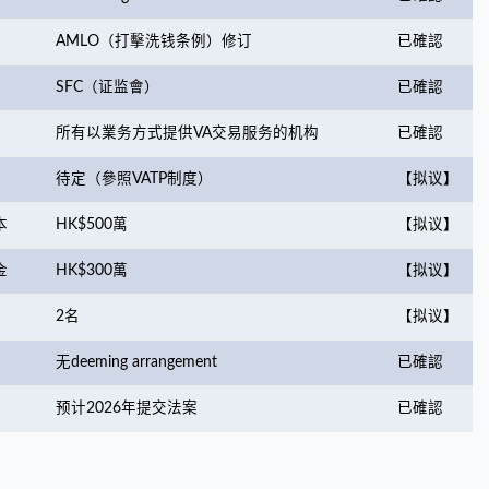
AMLO（打擊洗钱条例）修订
已確認
SFC（证监會）
已確認
所有以業务方式提供VA交易服务的机构
已確認
待定（參照VATP制度）
【拟议】
本
HK$500萬
【拟议】
金
HK$300萬
【拟议】
2名
【拟议】
无deeming arrangement
已確認
预计2026年提交法案
已確認