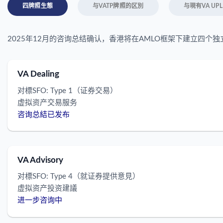
四牌照生態
与VATP牌照的区別
与現有VA UP
2025年12月的咨询总结确认，香港将在AMLO框架下建立四个独
VA Dealing
对標SFO: Type 1（证券交易）
虚拟资产交易服务
咨询总結已发布
VA Advisory
对標SFO: Type 4（就证券提供意見）
虚拟资产投资建議
进一步咨询中