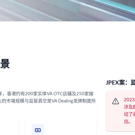
背景
JPEX案：
香港约有200家实体VA OTC店鋪及250家線
20
場规模与监管真空是VA Dealing发牌制度所
涉及超
动了
出。