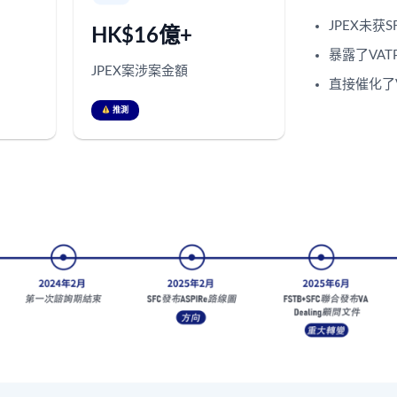
JPEX未获
HK$16億+
暴露了VA
JPEX案涉案金額
直接催化了V
推測