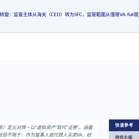
的重大转變：监管主体从海关（CED）转为SFC，监管範圍从僅限VA-f
快速參考
ties”（证券交易）定义对齊－以”虚拟资产”取代”证券”。涵蓋
活动，包括但不限于：作为當事人或代理人买卖VA、经
牌照名稱