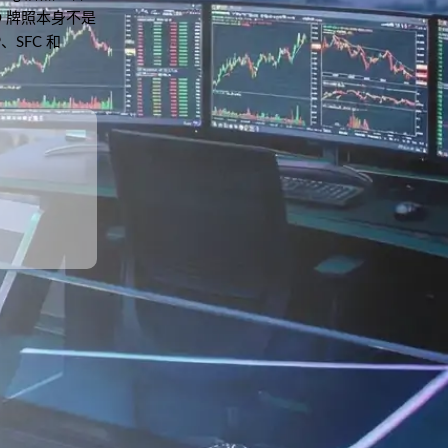
 牌照本身不是
、SFC 和