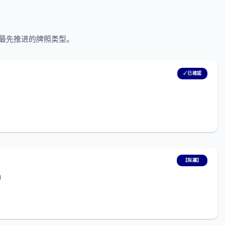
其中最先推进的牌照类型。
✓ 已確認
【拟議】
理）