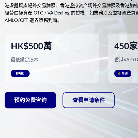
港虛擬資產場外交易牌照、香港虚拟资产场外交易牌照及香港加密 
經營虛擬資產 OTC / VA Dealing 的授權；如業務涉及虛擬資產
AMLO/CFT 邊界單獨判斷。
HK$500萬
450家
最低繳足股本
香港VA O
【拟議】
推測
预约免费咨询
查看申请条件