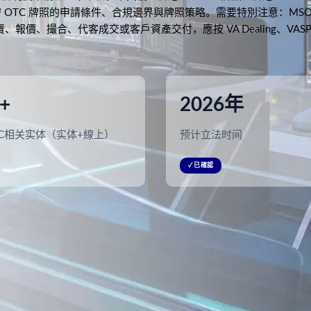
OTC 牌照的申請條件、合規邊界與牌照策略。需要特別注意：MSO
買賣、報價、撮合、代客成交或客戶資產交付，應按 VA Dealing、VASP
+
2026年
TC相关实体（实体+線上）
预计立法时间
✓ 已確認