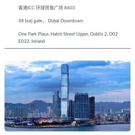
香港ICC 环球贸易广场 8603
48 burj gate， Dubai Downtown
One
Park
Place,
Hatch
Street
Upper,
Dublin
2,
D02
E032,
Ireland