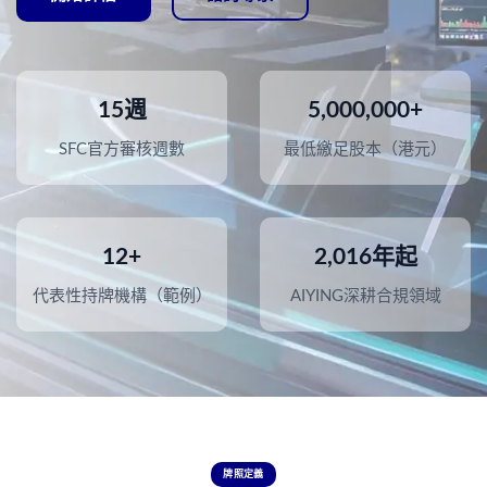
15週
5,000,000+
SFC官方審核週數
最低繳足股本（港元）
12+
2,016年起
代表性持牌機構（範例）
AIYING深耕合規領域
牌照定義