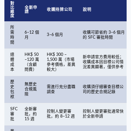
對
比
全新申
收購持牌公司
說明
維
請
度
所
需
6–12 個
收購可節省約 3–6 個月
3–6 個月
時
月
的 SFC 審批時間
間
總
HK$ 50
HK$ 300 –
新申請官方費用較低；
體
–120 萬
1,500 萬（市場
收購成本因目標公司情
成
（含顧
參考價格，差異
況差異顯著，僅供參考
本
問費）
較大）
歷
無歷史
史
需進行充分盡職
收購須仔細審查目標公
合規風
包
調查
司的歷史合規記錄
險
袱
SFC
全新審
控制人變更審
控制人變更審批通常快
審
批，約
批，約 8–12 週
於全新申請
批
15 週