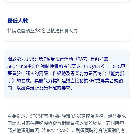
最低人數
持牌法團須至少2名已核准負責人員
關於能力要求：第7類受規管活動（RA7）目前並無
SFC/HKSI指定的強制性資格考試要求（RIQ/LRP）。 SFC更
著重於申請人的實際工作經驗及專業能力是否符合《能力指
引》的要求。具體能力標準建議直接諮詢SFC或專業合規顧
問，以獲得最新及最準確的要求。
重要提示：SFC對”直接相關經驗”的認定較為嚴格，通常要求
申請人具備在持牌機構從事相關業務的實際經驗。若同時申
請其他類別執照（如RA1/RA2），則須同時符合該類別的考