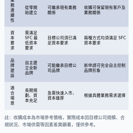
業
務
從零開
可繼承現有業務
收購可保留現有客戶及
連
始建立
關係
業務關係
續
性
資
需滿足
本
SFC 最
目標公司須已滿
兩種方式均須滿足 SFC
要
低資本
足資本要求
資本要求
求
要求
品
自主建
牌
可能繼承目標公
新申請可完全自主控制
立全新
建
司品牌
品牌形象
品牌
設
適
長期規
合
急需快速入市、
劃、資
根據具體業務需求選擇
場
資本雄厚
本充足
景
註：收購成本為市場參考價格，實際成本因目標公司規模、合
規狀況、市場供需等因素差異顯著，僅供參考。