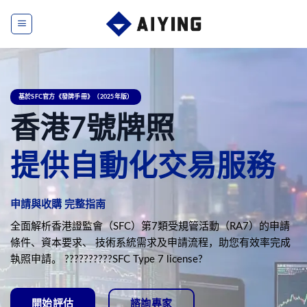
Skip
to
content
基於SFC官方《發牌手冊》（2025年版）
香港7號牌照
提供自動化交易服務
申請與收購 完整指南
全面解析香港證監會（SFC）第7類受規管活動（RA7）的申請
條件、資本要求、 技術系統需求及申請流程，助您有效率完成
執照申請。 ??????????SFC Type 7 license?
開始評估
諮詢專家