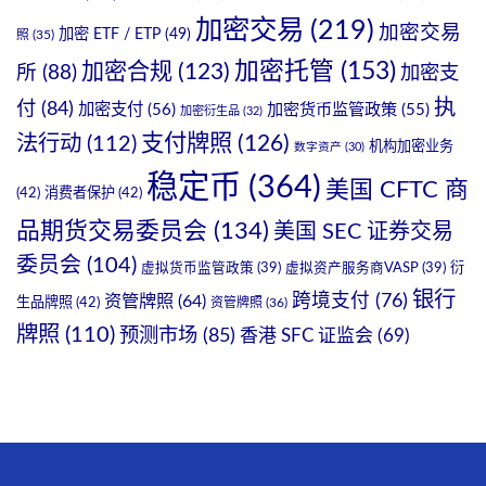
加密交易
(219)
加密交易
加密 ETF / ETP
(49)
照
(35)
加密托管
(153)
加密合规
(123)
所
(88)
加密支
执
付
(84)
加密支付
(56)
加密货币监管政策
(55)
加密衍生品
(32)
支付牌照
(126)
法行动
(112)
机构加密业务
数字资产
(30)
稳定币
(364)
美国 CFTC 商
(42)
消费者保护
(42)
品期货交易委员会
(134)
美国 SEC 证券交易
委员会
(104)
衍
虚拟货币监管政策
(39)
虚拟资产服务商VASP
(39)
银行
跨境支付
(76)
资管牌照
(64)
生品牌照
(42)
资管牌照
(36)
牌照
(110)
预测市场
(85)
香港 SFC 证监会
(69)