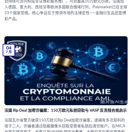
台持续可访问构成非法博彩服务推广，可处最高10万欧元罚款。法国加
入德国、意大利、西班牙等欧洲多国联合围堵行列，Polymarket已在全球
33个国家受限。核心争议在于预测市场的法律定性——金融衍生品还是博
彩产品。
04
7 月
法国 Rip Deal 加密诈骗案：150万欧元私钥窃取与 VASP 反洗钱合规启示
法国瓦尔省警方破获150万欧元Rip Deal加密诈骗案，逮捕有多次前科的
母子二人。诈骗者通过隐蔽摄像头窃取受害者私钥后清空账户。在MiCA