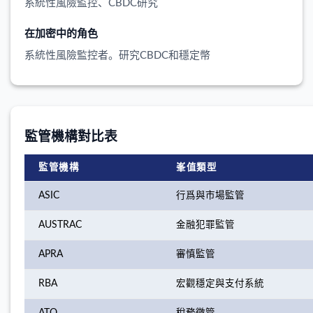
系統性風險監控、CBDC研究
在加密中的角色
系統性風險監控者。研究CBDC和穩定幣
監管機構對比表
監管機構
峯值類型
ASIC
行爲與市場監管
AUSTRAC
金融犯罪監管
APRA
審慎監管
RBA
宏觀穩定與支付系統
ATO
稅務徵管