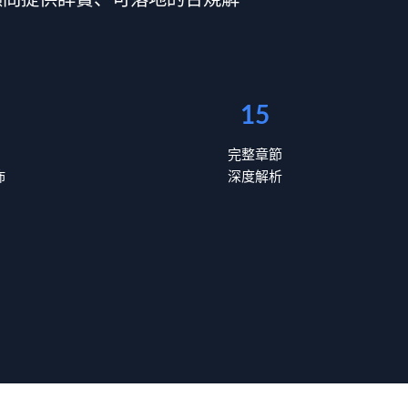
顧問提供詳實、可落地的合規解
15
完整章節
佈
深度解析