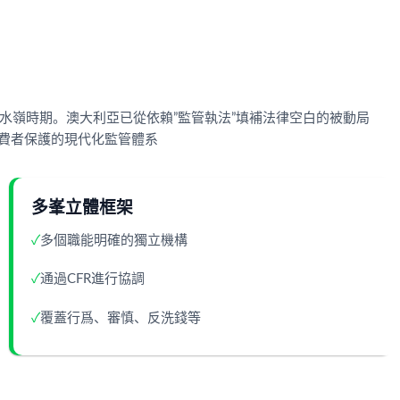
分水嶺時期。澳大利亞已從依賴”監管執法”填補法律空白的被動局
消費者保護的現代化監管體系
多峯立體框架
✓
多個職能明確的獨立機構
✓
通過CFR進行協調
✓
覆蓋行爲、審慎、反洗錢等