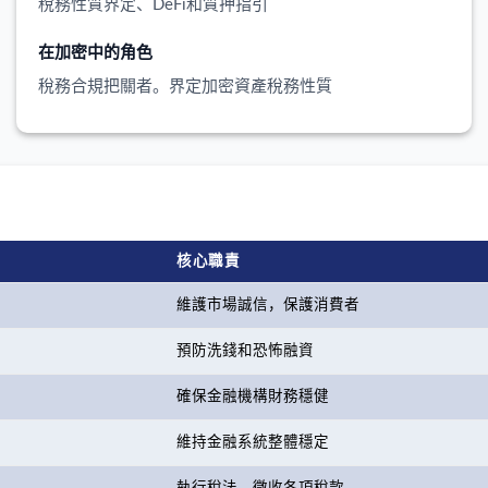
稅務性質界定、DeFi和質押指引
在加密中的角色
稅務合規把關者。界定加密資產稅務性質
核心職責
維護市場誠信，保護消費者
預防洗錢和恐怖融資
確保金融機構財務穩健
維持金融系統整體穩定
執行稅法，徵收各項稅款