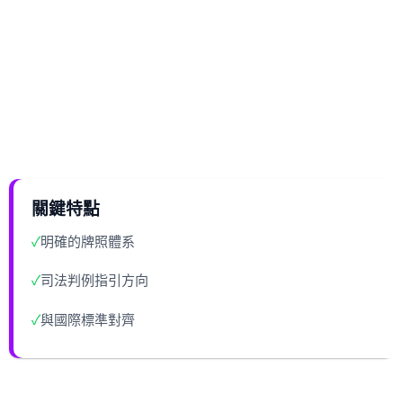
關鍵特點
✓
明確的牌照體系
✓
司法判例指引方向
✓
與國際標準對齊