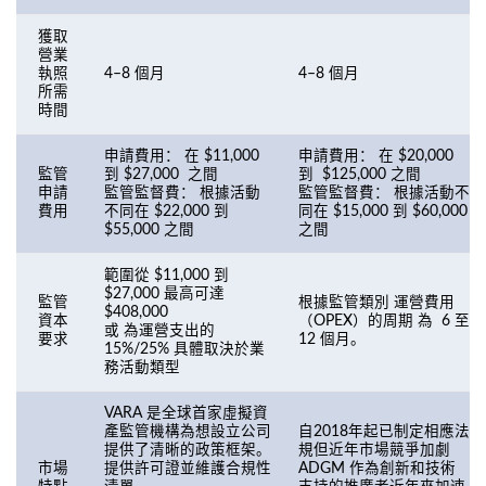
獲取
營業
執照
4–8 個月
4–8 個月
所需
時間
申請費用： 在 $11,000
申請費用： 在 $20,000
監管
到 $27,000 之間
到 $125,000 之間
申請
監管監督費： 根據活動
監管監督費： 根據活動不
費用
不同在 $22,000 到
同在 $15,000 到 $60,000
$55,000 之間
之間
範圍從 $11,000 到
$27,000 最高可達
監管
根據監管類別 運營費用
$408,000
資本
（OPEX）的周期 為 6 至
或 為運營支出的
要求
12 個月。
15%/25% 具體取決於業
務活動類型
VARA 是全球首家虛擬資
產監管機構為想設立公司
自2018年起已制定相應法
提供了清晰的政策框架。
規但近年市場競爭加劇
市場
提供許可證並維護合規性
ADGM 作為創新和技術