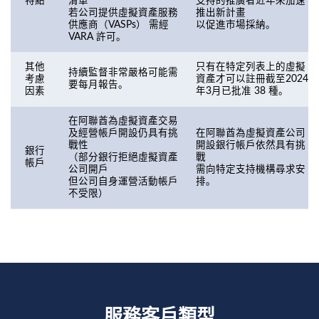
特點
清單
支持的推廣者近年來加速
若公司提供虛擬資產服務
推出新計畫
供應商（VASPs） 需經
以促進市場採納。
VARA 許可。
其他
只有在特定列表上的虛擬
持續監督非常嚴格可能需
考慮
資產才可以註冊截至2024
要每月報告。
因素
年3月已批准 38 種。
在阿聯酋為虛擬資產交易
及經營帳戶開設仍具有挑
在阿聯酋為虛擬資產公司
戰性
開設銀行帳戶依然具有挑
銀行
（部分銀行拒絕虛擬資產
戰
帳戶
公司開戶
需向特定支持機構尋求安
但公司自身運營活動帳戶
排。
不受限）
服務客戶類型