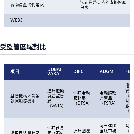
法定貨幣支持的虛擬資產
實物資產的代幣化
保險
WEB3
受監管區域對比
DUBAI
項目
DIFC
ADGM
FED
VARA
證券
迪拜虛擬
管理
迪拜金融
金融服務
監管機構／營業
資產監管
（S
服務局
監管局
執照頒發機關
局
阿聯
（DFSA）
（FSRA）
（VARA）
銀行
（C
阿聯
阿布達比
迪拜酋長
（不
迪拜國際
全球市場
適用司法管轄區
國（不包