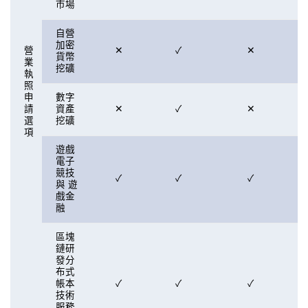
市場
自營
加密
營
✕
✓
✕
貨幣
業
挖礦
執
照
申
數字
請
資產
✕
✓
✕
選
挖礦
項
遊戲
電子
競技
✓
✓
✓
與 遊
戲金
融
區塊
鏈研
發分
布式
帳本
✓
✓
✓
技術
服務