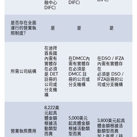
DIFC）
融中心
DIFC）
DIFC）
是否存在全面
運行的營業執
是
是
是
照制度？
在迪拜
酋長國
在DSO / IFZA
內需有
在DMCC內
內需有實體存
實體存
需有實體存
在
在必須
在必須是
所需公司結構
必須是 DSO /
是 DET
DMCC 註
R
IFZA註冊的公
註冊的
冊的公司或
司或分支機構
公司或
分支機構
分支機
構
8,222美
元起具
體金額
5,000美元
3,800美元起具
3
根據活
起具體金額
體金額根據活
動類型
根據活動類
營業執照費用
動類型而異
而異
型而異
加上年度 / 持
加