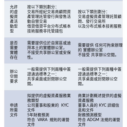
允許
按以下類別劃分：
的虛
交易所經紀交易商顧問資
按以下類別劃分：
擬資
產管理託管發行與發售活
交易虛擬資產管理託管顧
產活
動自營交易
問、發行交易所
動型
借貸借貸平台分布式帳本
以及分布式帳本技術服務
型
技術服務非托管錢包
是否
需要提供位於自貿區或迪
需要提供 任何可拘束辦理
需要
拜本土的實體辦公室，
的 實體辦公室
實體
不接受共享辦公室或安保
不接受 共享辦公空間。
存在
性。
一般需提供下列兩種中簽
一般需提供下列兩種中簽
辦公
證通過標準之一：
證通過標準之一：
空間
共享桌面或封閉辦公空
共享桌面或封閉辦公空
要求
間。
間。
拟提供的虛擬資產服務業
商業計劃概述提供的虛擬
務類型
資產服務
申請
公司董事和股東的 KYC
董事人員的 KYC 詳細信
所需
文件
息和文件
文件
5年財務預測
財務預測模型
符合 VARA 規則的運營
符合 ADGM 法規的運營
文件
文件