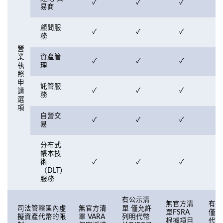
✓
✓
✓
易商
顧問服
✓
✓
✓
務
營
業
資產管
✓
✓
✓
執
理
照
申
託管服
✓
✓
✓
請
務
選
項
自營交
✓
✓
✓
易
分布式
帳本技
術
✓
✓
✓
（DLT）
服務
有公示清
無官方清
有公
司法管轄區內虛
無官方清
單 僅允許
單FSRA
僅允
擬資產代幣的限
單 VARA
列明代幣
根據項目
代幣