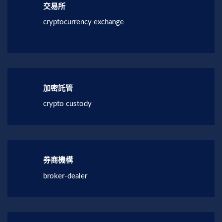
交易所
cryptocurrency exchange
加密託管
crypto custody
券商機構
broker-dealer