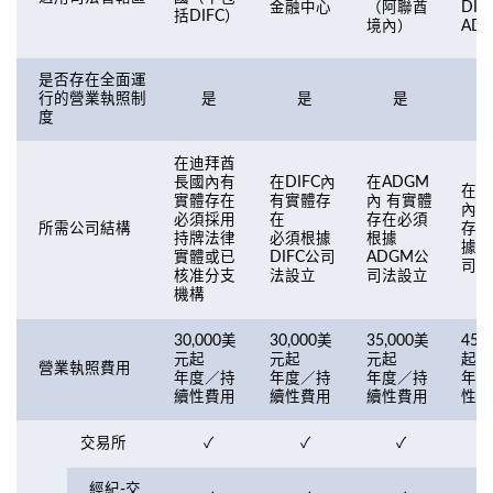
DIF
金融中心
（阿聯酋
括DIFC）
AD
境內）
是否存在全面運
行的營業執照制
是
是
是
度
在迪拜酋
長國內有
在DIFC內
在ADGM
在阿
實體存在
有實體存
內 有實體
內 
必須採用
在
存在必須
所需公司結構
存在
持牌法律
必須根據
根據
據阿
實體或已
DIFC公司
ADGM公
司法
核准分支
法設立
司法設立
機構
30,000美
30,000美
35,000美
45,
元起
元起
元起
起
營業執照費用
年度／持
年度／持
年度／持
年度
續性費用
續性費用
續性費用
性費
交易所
✓
✓
✓
經紀-交