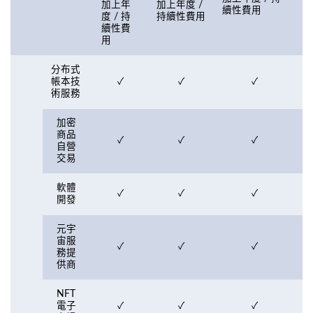
加上年
加上年度 /
續性費用
度 / 持
持續性費用
續性費
用
分布式
帳本技
✓
✓
✓
術服務
加密
商品
✓
✓
✓
自營
交易
軟體
✓
✓
✓
開發
元宇
宙服
✓
✓
✓
務提
供商
NFT
電子
✓
✓
✓