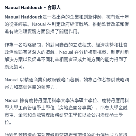
Naoual Haddouch
–
合夥人
Naoual Haddouch
是一名出色的企業和創新律師，擁有近十年
的從業經驗。Naoual 在制定政府經濟戰略、推動監管改革和促
進有效治理實踐方面發揮了關鍵作用。
作為一名戰略顧問，她對阿聯酋的立法程式、經濟趨勢和社會
政治動態有著深入的瞭解。Naoual 在分析複雜挑戰、制定創新
解決方案以及促進不同利益相關者達成共識方面的能力得到了
廣泛認可。
Naoual 以精通商業和政府戰略而著稱，她為合作者提供戰略洞
察力和高瞻遠矚的領導力。
Naoual 擁有鹿特丹應用科學大學法學碩士學位、鹿特丹應用科
學大學工商管理學士學位（房地產開發專業）、耶魯大學金融
市場、金融和金融管理服務研究生學位以及公司治理碩士學
位。
她對監管環境的深刻理解和駕馭複雜環境的能力使她成為值得