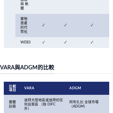
與 軟
體
實物
資產
✓
✓
✓
的代
幣化
WEB3
✓
✓
✓
VARA與ADGM的比較
比較
VARA
ADGM
項目
迪拜大陸地區或迪拜的任
實體
阿布扎比 全球市場
何自貿區 （除 DIFC
註冊
（ADGM）
外）