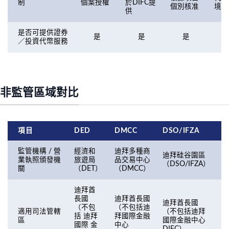
制
個案授權
於DIFC提
個別核准
境內
供
是否可提供證券
是
是
是
／投資代幣服務
非監管區域對比
項目
DED
DMCC
DSO/IFZA
R
監管機構 / 營
經濟和
迪拜多種商
迪拜硅谷園區
業執照頒發機
旅遊局
品交易中心
（DSO/IFZA）
關
（DET）
（DMCC）
（
迪拜酋
長國
迪拜酋長國
迪拜酋長國
（不包
（不包括迪
適用司法管轄
（不包括迪拜
括 迪拜
拜國際金融
區
國際金融中心
國際 金
中心