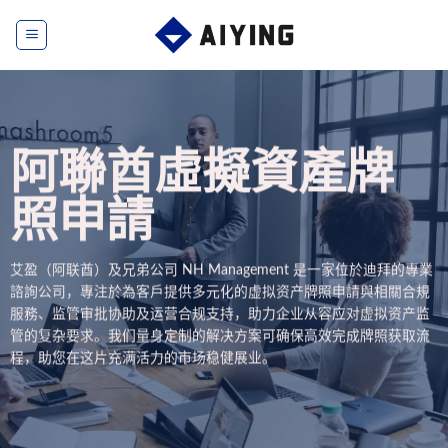
Skip
to
content
阿聯酋虛擬資產牌
照申請
艾盈（阿联酋）及兄弟公司 NH Management 是一家位於迪拜的專業
諮詢公司，專注於為客戶提供多元化的虚拟资产牌照申請與相關合規
服務、监管审批协助及运营合规支持，助力企业从容应对虚拟资产监
管的复杂要求。我们量身定制的解决方案可确保高效完成牌照获取流
程，助您在这片充满活力的市场稳健展业。