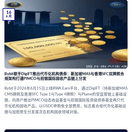
16
6 月
Bybit联手DigiFT推出代币化机构债券：新加坡MAS与香港SFC双牌照合
规架构打通PIMCO与招银国际固收产品链上分发
Bybit于2026年6月15日上线RWA Earn平台，通过DigiFT（持新加坡MAS
CMS牌照及香港SFC Type 1与Type 4牌照）与Plume的受监管链上基础设
施，向用户推出PIMCO动态收益基金与招银国际投资级债券基金两只代
币化机构固收产品，以USDC申购免全部费用，标志着合规代币化基础设
施与加密原生分发首次在机构固收领域对接。