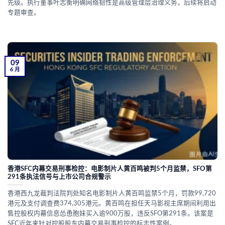
先级。执行董事叶志衡明确网络韧性是高级管理层治理义务，后续将启动
专题审查。
09
6 月
香港SFC内幕交易刑事检控：电影制片人黄百鸣被判5个月监禁，SFO第
291条执法信号与上市公司合规警示
香港西九龙裁判法院判处知名电影制片人黄百鸣监禁5个月，罚款99,720
港元及支付调查费374,305港元。黄百鸣在担任天马影视主席期间利用出
售控股权内幕信息怂恿胞妹买入逾900万股，违反SFO第291条。该案是
SFC近年来针对控股股东内幕交易刑事检控的标志性案例。