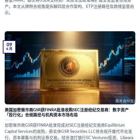
基金JAAA，首次将USDe支持资产从原生加密策略扩展至受监管信用资
产。本文从牌照合规角度拆解四层合作架构、ETP注册路径及跨境监管启
示。
09
6 月
美国加密做市商GSR获FINRA批准收购SEC注册经纪交易商：数字资产
「投行化」合规路径与机构资本市场布局
加密做市商GSR获FINRA批准完成对SEC注册经纪交易商Equilibrium
Capital Services的收购，新实体GSR Securities LLC将合规开展代币化发
行、资本募集与机构证券交易。结合渣打银行SC Ventures投资、Libeara