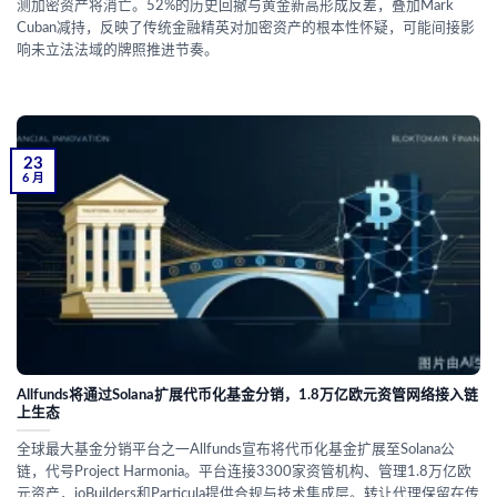
测加密资产将消亡。52%的历史回撤与黄金新高形成反差，叠加Mark
Cuban减持，反映了传统金融精英对加密资产的根本性怀疑，可能间接影
响未立法法域的牌照推进节奏。
23
6 月
Allfunds将通过Solana扩展代币化基金分销，1.8万亿欧元资管网络接入链
上生态
全球最大基金分销平台之一Allfunds宣布将代币化基金扩展至Solana公
链，代号Project Harmonia。平台连接3300家资管机构、管理1.8万亿欧
元资产，ioBuilders和Particula提供合规与技术集成层。转让代理保留在传