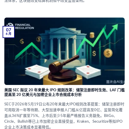
法体系，区块链改变结算机制但不改变监管架构。
07
6 月
美国 SEC 拟议 20 年来最大 IPO 规则改革：储架注册即时生效、LAF 门槛
提高至 20 亿美元与加密企业上市合规成本分析
SEC于2026年5月19日公布20年来最大IPO规则改革提案：储架注册即时
可用取消一年等待期、大型加速申报人门槛从亿提高至0亿、监管简化覆
盖从36%扩展至75%、上市后至少5年最严格报告义务豁免。BitGo、
Circle、Bullish等已上市加密企业直接受益，Kraken、Securitize等拟IPO
企业上市决策成本显著降低。