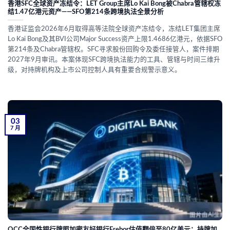
香港SFC全球资产冻结令：LET Group主席Lo Kai Bong被Chabra管辖权冻
结1.47亿港元资产——SFO第214条跨境执法全景分析
香港证监会2026年6月取得高等法院全球资产冻结令，冻结LET集团主席
Lo Kai Bong及其BVI公司Major Success资产上限1.4686亿港元，依据SFO
第214条及Chabra管辖权。SFC寻求股份回购令及委任接管人，案件排期
2027年9月审讯。本案体现SFC跨境执法能力的工具、管辖与时间三维升
级，对持牌机构及上市公司控制人具有重要合规警示意义。
03
7 月
OCC全国性银行牌照加密友好银行Erebor估值翻倍至80亿美元：持牌加