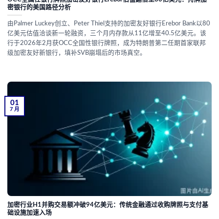
密银行的美国路径分析
由Palmer Luckey创立、Peter Thiel支持的加密友好银行Erebor Bank以80
亿美元估值洽谈新一轮融资，三个月内存款从11亿增至40.5亿美元。该
行于2026年2月获OCC全国性银行牌照，成为特朗普第二任期首家联邦
级加密友好新银行，填补SVB崩塌后的市场真空。
01
7 月
加密行业H1并购交易额冲破94亿美元：传统金融通过收购牌照与支付基
础设施加速入场