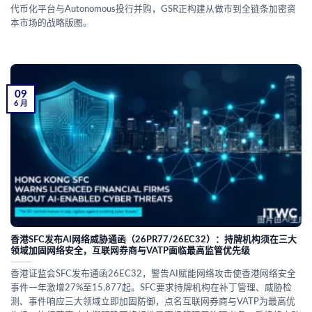
代币化平台与Autonomous投行并购，GSR正构建从做市到全链条加密资
本市场的战略版图。
09
6 月
香港SFC发布AI网络威胁通函（26PR77/26EC32）：持牌机构须在三大
领域加固网络安全，互联网券商与VATP面临最高监管优先级
香港证监会SFC发布通函26EC32，警告AI赋能网络攻击使香港网络安全
事件一年激增27%至15,877起。SFC要求持牌机构在补丁管理、威胁检
测、事件响应三大领域立即加固防御，点名互联网券商与VATP为最高优