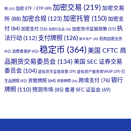
加密交易
(219)
加密交易
加密 ETF / ETP
(49)
照
(35)
加密托管
(150)
加密合规
(123)
所
(88)
加密支
执
付
(84)
加密支付
(56)
加密货币监管政策
(55)
加密衍生品
(32)
支付牌照
(126)
法行动
(112)
机构加密业务
数字资产
(30)
稳定币
(364)
美国 CFTC 商
(42)
消费者保护
(42)
品期货交易委员会
(134)
美国 SEC 证券交易
委员会
(104)
衍
虚拟货币监管政策
(39)
虚拟资产服务商VASP
(39)
银行
跨境支付
(76)
资管牌照
(64)
生品牌照
(42)
资管牌照
(36)
牌照
(110)
预测市场
(85)
香港 SFC 证监会
(69)