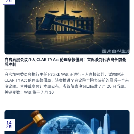
7 月
白宫高层会议介入 CLARITY Act 伦理条款僵局：首席谈判代表离任前最
后冲刺
白宫加密委员会执行主任 Patrick Witt 正进行三方直接谈判，试图解决
CLARITY Act 伦理条款僵局，法案推进至参议院全院表决前的最后一个未
决议题。合并草案预计本周公布，参议院表决窗口瞄准 7 月 20 日当周。
关键变数：Witt 将于 7 月 18
14
7 月