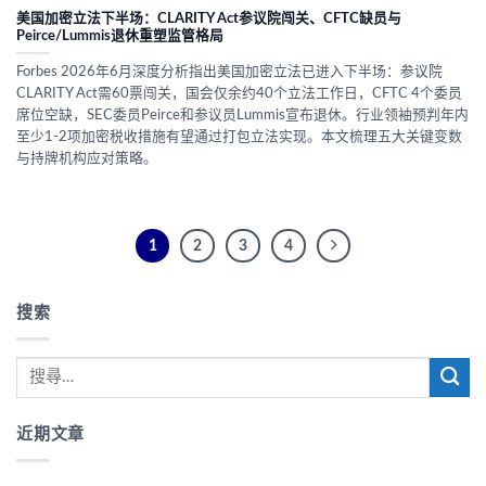
美国加密立法下半场：CLARITY Act参议院闯关、CFTC缺员与
Peirce/Lummis退休重塑监管格局
Forbes 2026年6月深度分析指出美国加密立法已进入下半场：参议院
CLARITY Act需60票闯关，国会仅余约40个立法工作日，CFTC 4个委员
席位空缺，SEC委员Peirce和参议员Lummis宣布退休。行业领袖预判年内
至少1-2项加密税收措施有望通过打包立法实现。本文梳理五大关键变数
与持牌机构应对策略。
1
2
3
4
搜索
近期文章