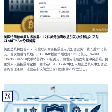
美国特朗普年度财务披露：12亿美元加密收益引发总统利益冲突与
CLARITY Act伦理博弈
美国总统特朗普2025年度联邦财务披露显示其加密业务年收入近12亿美
元，首次超越传统地产。TRUMP模因币版税约6.35亿美元，World
Liberty Financial代币销售约5.88亿美元，引发宪法层面利益冲突质疑。民
主党人以该披露为论据，要求在CLARITY Act中加入禁止总统从事加密业
务的伦理条款，法案在参议院立法窗口仅剩约20个立法日。
30
6 月