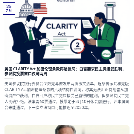
25
7 月
美国 CLARITY Act 加密伦理条款再陷僵局：白宫要求民主党接受胜利，
参议院投票窗口仅剩两周
美国参议院银行委员会少数党幕僚发布两页事实清单，逐条揭示共和党版
CLARITY Act加密伦理条款的六项结构性漏洞，称其无法阻止特朗普从加
密资产中获利。白宫回应称民主党应接受已赢得的胜利，但参议院民主党
人明确拒绝。法案需60票通过，投票定于8月10日休会前进行。若本届国
会未能通过，下一次立法窗口可能推迟至2030年。