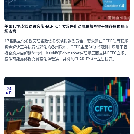
美国17名参议员联名施压CFTC：要求停止动用联邦资金干预各州预测市
场监管
17名民主党参议员联名致信参议院拨款委员会，要求禁止CFTC动用联邦
资金起诉正在执行博彩法的各州政府。CFTC主席Selig以预测市场属于互
换合约为由起诉8个州，Kalshi和Polymarket在联邦层面支持CFTC立场，
案件可能最终提交最高法院裁决，并叠加CLARITY Act立法博弈。
24
6 月