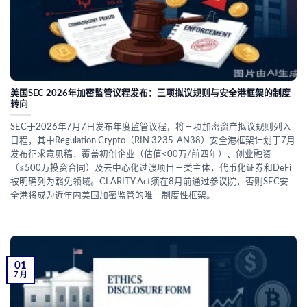
美国SEC 2026年加密监管议程发布：三项拟议规则与安全港框架的制度
转向
SEC于2026年7月7日发布年度监管议程，将三项加密资产拟议规则列入
日程，其中Regulation Crypto（RIN 3235-AN38）安全港框架计划于7月
发布征求意见稿，覆盖初创企业（估值<00万/前四年）、创业融资
（≤500万投资合同）及去中心化过渡项目三类主体，代币化证券和DeFi
被明确列为豁免领域。CLARITY Act须在8月前通过参议院，否则SEC安
全港将成为近年内美国加密监管的唯一制度性框架。
01
7 月