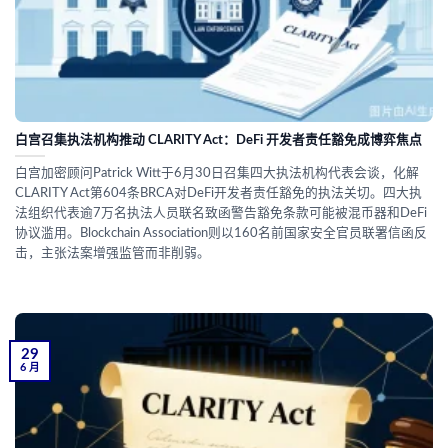
白宫召集执法机构推动 CLARITY Act：DeFi 开发者责任豁免成博弈焦点
白宫加密顾问Patrick Witt于6月30日召集四大执法机构代表会谈，化解
CLARITY Act第604条BRCA对DeFi开发者责任豁免的执法关切。四大执
法组织代表逾7万名执法人员联名致函警告豁免条款可能被混币器和DeFi
协议滥用。Blockchain Association则以160名前国家安全官员联署信函反
击，主张法案增强监管而非削弱。
29
6 月