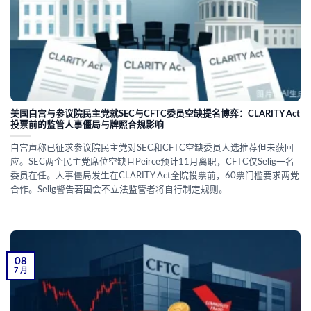
美国白宫与参议院民主党就SEC与CFTC委员空缺提名博弈：CLARITY Act
投票前的监管人事僵局与牌照合规影响
白宫声称已征求参议院民主党对SEC和CFTC空缺委员人选推荐但未获回
应。SEC两个民主党席位空缺且Peirce预计11月离职，CFTC仅Selig一名
委员在任。人事僵局发生在CLARITY Act全院投票前，60票门槛要求两党
合作。Selig警告若国会不立法监管者将自行制定规则。
08
7 月