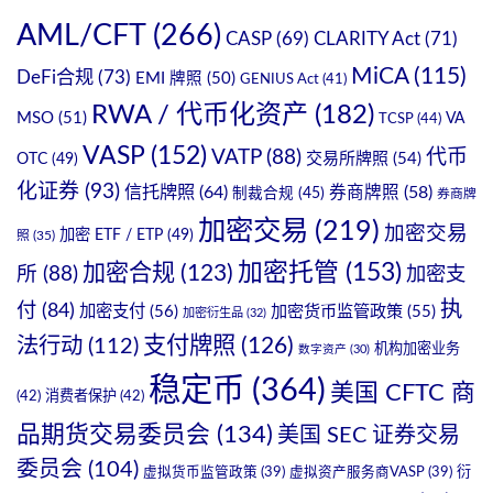
AML/CFT
(266)
CASP
(69)
CLARITY Act
(71)
MiCA
(115)
DeFi合规
(73)
EMI 牌照
(50)
GENIUS Act
(41)
RWA / 代币化资产
(182)
MSO
(51)
VA
TCSP
(44)
VASP
(152)
VATP
(88)
代币
OTC
(49)
交易所牌照
(54)
化证券
(93)
信托牌照
(64)
券商牌照
(58)
制裁合规
(45)
券商牌
加密交易
(219)
加密交易
加密 ETF / ETP
(49)
照
(35)
加密托管
(153)
加密合规
(123)
所
(88)
加密支
执
付
(84)
加密支付
(56)
加密货币监管政策
(55)
加密衍生品
(32)
支付牌照
(126)
法行动
(112)
机构加密业务
数字资产
(30)
稳定币
(364)
美国 CFTC 商
(42)
消费者保护
(42)
品期货交易委员会
(134)
美国 SEC 证券交易
委员会
(104)
衍
虚拟货币监管政策
(39)
虚拟资产服务商VASP
(39)