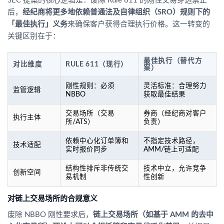
SEC 提案的核心逻辑是：废除 Rule 611 的刚性交易穿透禁止
后，
经纪商将更多地依赖普通法及自律组织（SRO）规则下的
「最佳执行」义务
来确保客户获得合理执行价格。这一转变的
关键区别在于：
最佳执行（替代方
对比维度
RULE 611（现行）
案）
刚性规则：必须
灵活标准：合理努力
监管逻辑
NBBO
获取最佳结果
交易场所（交易
券商（经纪商对客户
执行主体
所/ATS）
负责）
依赖中心化订单簿和
不指定技术路径，
技术适配
实时报价同步
AMM/链上可适配
结构性排斥非传统交
技术中立，允许竞争
创新空间
易机制
性创新
对链上交易场所的合规意义
废除 NBBO 刚性要求后，
链上交易场所（如基于 AMM 的去中