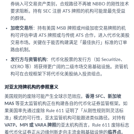
券纳入可交易资产类别，合规路径不再被 NBBO 的刚性技术
要求阻断。持有 SEC 注册 ATS 牌照的机构可能是最先受益
的群体。
加密交易所
：持有美国 MSB 牌照或州级加密交易牌照的机
构可评估申请 ATS 牌照或与传统 ATS 合作，进入代币化美股
交易市场。关键在于能否构建满足「最佳执行」标准的订单
路由机制。
发行方与资管机构
：代币化股票的发行方（如 Securitize、
tZERO 等）将获得更广阔的二级市场交易基础设施。资管机
构可在合规框架下将代币化美股纳入投资组合。
对亚太持牌机构的参照意义
美国规则的废除可能产生全球示范效应。
香港 SFC、新加坡
MAS
等亚太监管机构正在构建各自的代币化证券监管框架。如
果美国率先通过废除 Rule 611 证明了「从刚性规则到灵活标
准」模式的可行性，亚太监管机构可能跟进类似路径。对持有
VATP、MPI 或 VARA 牌照
的亚太机构而言，Rule 611 废除标志
着代币化证券正从边缘创新走向主流金融基础设施的
临界点
。