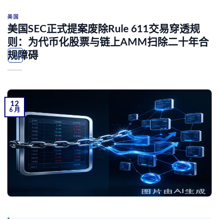
Skip
to
美国
美国SEC正式提案废除Rule 611交易穿透规
content
则：为代币化股票与链上AMM扫除二十年合
规障碍
12
6 月