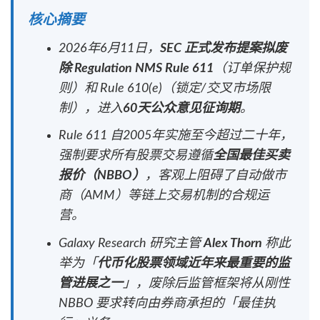
核心摘要
2026年6月11日，
SEC 正式发布提案拟废
除 Regulation NMS Rule 611
（订单保护规
则）和 Rule 610(e)（锁定/交叉市场限
制），进入
60天公众意见征询期
。
Rule 611 自2005年实施至今超过二十年，
强制要求所有股票交易遵循
全国最佳买卖
报价（NBBO）
，客观上阻碍了自动做市
商（AMM）等链上交易机制的合规运
营。
Galaxy Research 研究主管
Alex Thorn
称此
举为「
代币化股票领域近年来最重要的监
管进展之一
」，废除后监管框架将从刚性
NBBO 要求转向由券商承担的「最佳执