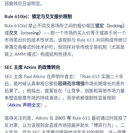
扭曲效应日益明显。
Rule 610(e)：锁定与交叉报价限制
Rule 610(e) 禁止不同交易场所之间的报价相互
锁定（locking）
或
交叉（crossing）
——即一个市场的买入价等于或高于另一个
市场卖出价的技术性状态。该规则与 Rule 611 共同构成传统订
单簿交易模式的技术护栏，但同样对非传统交易机制（尤其是
链上 AMM 模式）构成结构性排斥。
SEC 主席 Atkins 的政策转向
SEC 主席 Paul Atkins 在声明中直言：「Rule 611 实施二十年
后，是时候认真审视它那些
阻碍而非增强
市场长期增长的意外
后果了。」他指出，提案旨在「让竞争、创新和其他市场力量
来塑造股票市场的持续演进」，而非依赖强制性监管规则
（
Atkins 声明全文
）。
值得关注的是，Atkins 在
2005 年
Rule 611 最初通过时就投了
反对票，认为该规则会造成市场扭曲并助长「博弈行为」。二
十年后，作为 SEC 主席推动废除他当年反对的规则，这一政策