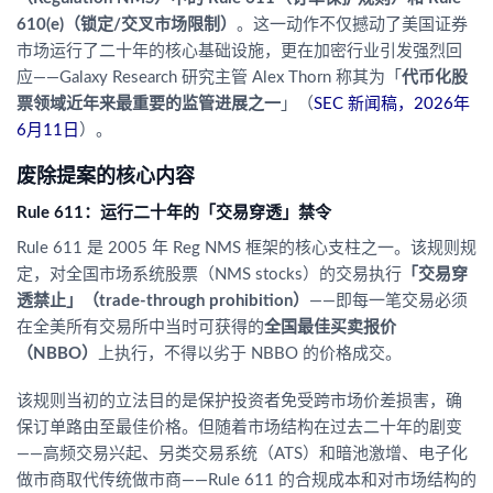
610(e)（锁定/交叉市场限制）
。这一动作不仅撼动了美国证券
市场运行了二十年的核心基础设施，更在加密行业引发强烈回
应——Galaxy Research 研究主管 Alex Thorn 称其为「
代币化股
票领域近年来最重要的监管进展之一
」（
SEC 新闻稿，2026年
6月11日
）。
废除提案的核心内容
Rule 611：运行二十年的「交易穿透」禁令
Rule 611 是 2005 年 Reg NMS 框架的核心支柱之一。该规则规
定，对全国市场系统股票（NMS stocks）的交易执行
「交易穿
透禁止」（trade-through prohibition）
——即每一笔交易必须
在全美所有交易所中当时可获得的
全国最佳买卖报价
（NBBO）
上执行，不得以劣于 NBBO 的价格成交。
该规则当初的立法目的是保护投资者免受跨市场价差损害，确
保订单路由至最佳价格。但随着市场结构在过去二十年的剧变
——高频交易兴起、另类交易系统（ATS）和暗池激增、电子化
做市商取代传统做市商——Rule 611 的合规成本和对市场结构的