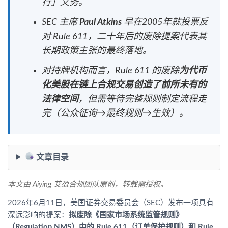
行」义务。
SEC 主席
Paul Atkins
早在2005年就投票反
对 Rule 611，二十年后的废除提案代表其
长期政策主张的最终落地。
对持牌机构而言，Rule 611 的废除
为代币
化美股在链上合规交易创造了前所未有的
法律空间
，但需等待完整规则制定流程走
完（公众征询→最终规则→生效）。
文章目录
本文由 Aiying 艾盈合规团队原创，转载需授权。
2026年6月11日，美国证券交易委员会（SEC）发布一项具有
深远影响的提案：
拟废除《国家市场系统监管规则》
（Regulation NMS）中的 Rule 611（订单保护规则）和 Rule