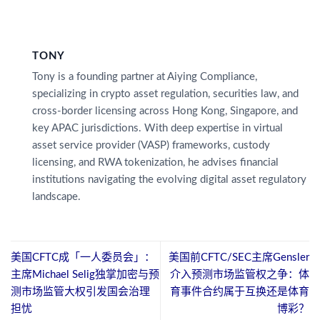
TONY
Tony is a founding partner at Aiying Compliance,
specializing in crypto asset regulation, securities law, and
cross-border licensing across Hong Kong, Singapore, and
key APAC jurisdictions. With deep expertise in virtual
asset service provider (VASP) frameworks, custody
licensing, and RWA tokenization, he advises financial
institutions navigating the evolving digital asset regulatory
landscape.
美国CFTC成「一人委员会」：
美国前CFTC/SEC主席Gensler
主席Michael Selig独掌加密与预
介入预测市场监管权之争：体
测市场监管大权引发国会治理
育事件合约属于互换还是体育
担忧
博彩？