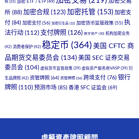
加密交易
(219)
加密交易
加密 ETF / ETP
(49)
照
(35)
加密托管
(153)
加密合规
(123)
所
(88)
加密支
执
付
(84)
加密支付
(56)
加密货币监管政策
(55)
加密衍生品
(32)
支付牌照
(126)
法行动
(112)
机构加密业务
数字资产
(30)
稳定币
(364)
美国 CFTC 商
(42)
消费者保护
(42)
品期货交易委员会
(134)
美国 SEC 证券交易
委员会
(104)
衍
虚拟货币监管政策
(39)
虚拟资产服务商VASP
(39)
银行
跨境支付
(76)
资管牌照
(64)
生品牌照
(42)
资管牌照
(36)
牌照
(110)
预测市场
(85)
香港 SFC 证监会
(69)
虛擬資產牌照顧問