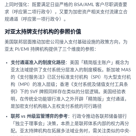
上同时强化：既要满足日益严格的 BSA/AML 客户尽职调查要
求（呼应第二项行政令），又要为加密资产相关支付流建立合
规通道（呼应第一项行政令）。
对亚太持牌支付机构的参照价值
美国联邦层面推动加密公司接入支付基础设施的政策方向，为
亚太 PI/EMI 持牌机构提供了三个维度的参照：
支付通道准入的制度化路径
：美国「精简版主账户」概念为
亚太法域提供了支付系统分层准入的制度模板。新加坡 MAS
的《支付服务法》已区分标准支付机构（SPI）与大型支付机
构（MPI）的准入层级；香港《支付系统及储值支付工具条
例》下的 SVF 牌照同样存在类似的分层逻辑。美国经验表
明，在传统全功能银行准入之外开辟「精简版」支付通道，
是加密支付机构融入主权支付系统的可行路径
联邦 vs 州级监管博弈的参考
：行政令推动各联邦储备银行
「独立于理事会」决策，本质上是联邦体系内部的权力再分
配。亚太持牌机构在拓展多法域业务时，需关注类似的中央-