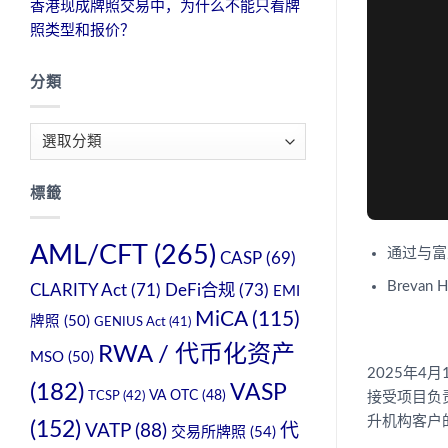
香港现成牌照交易中，为什么不能只看牌
照类型和报价？
分類
分
類
標籤
AML/CFT
(265)
通过与富
CASP
(69)
Breva
CLARITY Act
(71)
DeFi合规
(73)
EMI
MiCA
(115)
牌照
(50)
GENIUS Act
(41)
RWA / 代币化资产
MSO
(50)
2025年
(182)
VASP
TCSP
(42)
VA OTC
(48)
接受项目负
升机构客户
(152)
VATP
(88)
代
交易所牌照
(54)