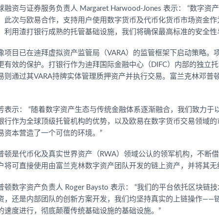
融资与证券服务负责人 Margaret Harwood-Jones 表示：
。此次与欧易合作，支持用户使用数字货币及代币化货币市场资金作
。利用渣打银行成熟的托管基础​​设施，我们将确保最高标准的安全
像项目已在迪拜虚拟资产监管局（VARA）的监管框架下启动策略。
更有效的保护。打银行作为迪拜国际金融中心（DIFC）内部的独立托
易则通过其VARA持牌实体管理质押资产并执行交易。富兰克林邓普
芳表示： “随着数字资产生态与传统金融体系逐渐融合，我们致力于
银行作为全球顶级托管机构的优势，以及欧易在数字货币交易领域的
易资本营造了一个可信的环境。”
普顿是代币化及真实世界资产（RWA）领域公认的领军机构，不断
户将可直接使用由富兰克林数字资产团队开发的链上资产，并将其无
顿数字资产负责人 Roger Baysto 表示： “我们的平台依托
资，还是内部团队的创新方案开发，我们均坚持真实的上链操作——
的速度进行，彻底颠覆传统基础设施的基础设施。”