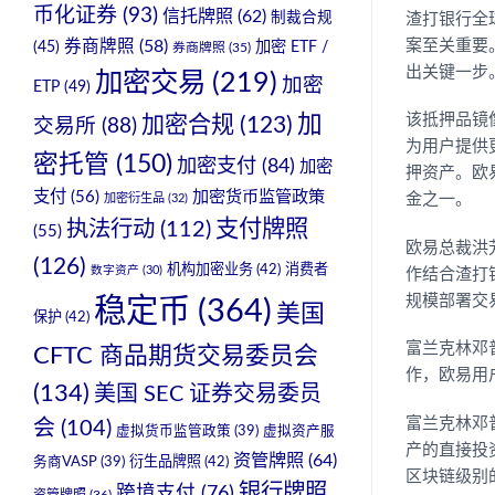
币化证券
(93)
信托牌照
(62)
制裁合规
渣打银行全球
案至关重要
券商牌照
(58)
加密 ETF /
(45)
券商牌照
(35)
出关键一步
加密交易
(219)
加密
ETP
(49)
该抵押品镜
加
加密合规
(123)
交易所
(88)
为用户提供
密托管
(150)
加密支付
(84)
加密
押资产。欧
支付
(56)
加密货币监管政策
金之一。
加密衍生品
(32)
支付牌照
执法行动
(112)
(55)
欧易总裁洪
(126)
机构加密业务
(42)
消费者
数字资产
(30)
作结合渣打
规模部署交
稳定币
(364)
美国
保护
(42)
富兰克林邓
CFTC 商品期货交易委员会
作，欧易用
(134)
美国 SEC 证券交易委员
富兰克林邓普
会
(104)
虚拟货币监管政策
(39)
虚拟资产服
产的直接投
资管牌照
(64)
衍生品牌照
(42)
务商VASP
(39)
区块链级别
银行牌照
跨境支付
(76)