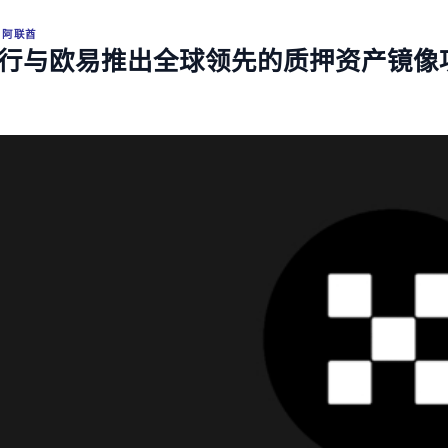
,
阿联酋
行与欧易推出全球领先的质押资产镜像
首页
牌照申請
金融牌照轉讓信息平臺
監管政