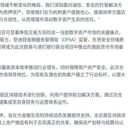
 “数字资产领域不断变化的格局，我们深知面对诚信、安全的托管解决方
为质押资产，促使我们在为机构客户提振信心、提高效率方面迈
性与合规性，从而增强市场对数字资产生态的信任。”
项目可显着降低交易方风险这一当前数字资产市场的关键痛点，
管方，受迪拜金融服务管理局（DFSA）监管，负责安全存储质
顿将成为此次欧易与渣打银行联合项目中推出的激励货币市场基
以最高资本效率推动行业增长，同时保障用户资产安全。此次合
市场领导地位，为现有及潜在机构客户建立了行业标杆，以便大
借助区块链技术进行创新，向用户提供前沿解决方案。通过次合
缝集成至自身财务与运营体系运作。
区块链技术，旨在为金融生态的持续动态发展提供支持。无论是区块链资
链上资产铸造有利于实现真正的共享，确保资产划转与结算均以