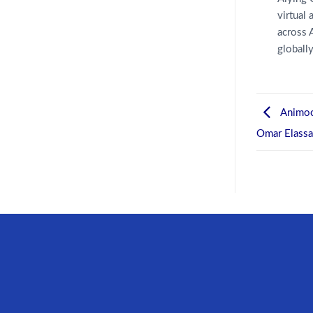
virtual
across 
globally
Anim
Omar Ela