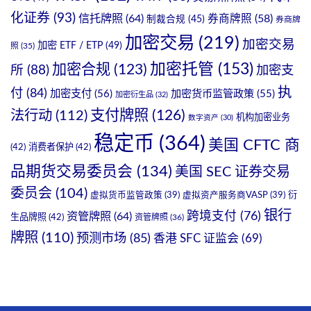
化证券
(93)
信托牌照
(64)
券商牌照
(58)
制裁合规
(45)
券商牌
加密交易
(219)
加密交易
加密 ETF / ETP
(49)
照
(35)
加密托管
(153)
加密合规
(123)
所
(88)
加密支
执
付
(84)
加密支付
(56)
加密货币监管政策
(55)
加密衍生品
(32)
支付牌照
(126)
法行动
(112)
机构加密业务
数字资产
(30)
稳定币
(364)
美国 CFTC 商
(42)
消费者保护
(42)
品期货交易委员会
(134)
美国 SEC 证券交易
委员会
(104)
衍
虚拟货币监管政策
(39)
虚拟资产服务商VASP
(39)
银行
跨境支付
(76)
资管牌照
(64)
生品牌照
(42)
资管牌照
(36)
牌照
(110)
预测市场
(85)
香港 SFC 证监会
(69)