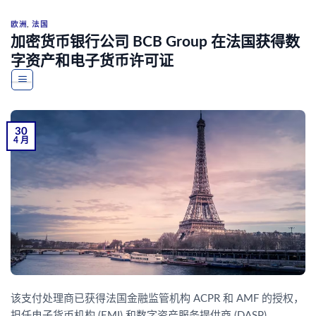
Skip
to
欧洲
,
法国
加密货币银行公司 BCB Group 在法国获得数
content
字资产和电子货币许可证
30
4 月
该支付处理商已获得法国金融监管机构 ACPR 和 AMF 的授权，
担任电子货币机构 (EMI) 和数字资产服务提供商 (DASP)。