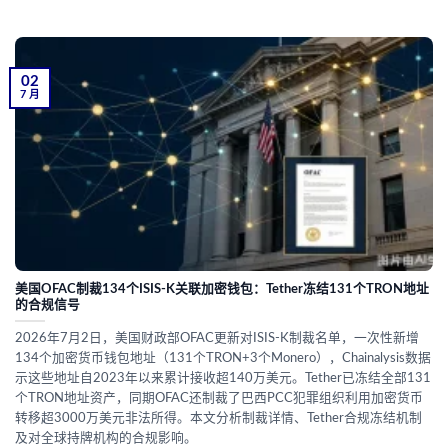
02
7 月
美国OFAC制裁134个ISIS-K关联加密钱包：Tether冻结131个TRON地址
的合规信号
2026年7月2日，美国财政部OFAC更新对ISIS-K制裁名单，一次性新增
134个加密货币钱包地址（131个TRON+3个Monero），Chainalysis数据
示这些地址自2023年以来累计接收超140万美元。Tether已冻结全部131
个TRON地址资产，同期OFAC还制裁了巴西PCC犯罪组织利用加密货币
转移超3000万美元非法所得。本文分析制裁详情、Tether合规冻结机制
及对全球持牌机构的合规影响。