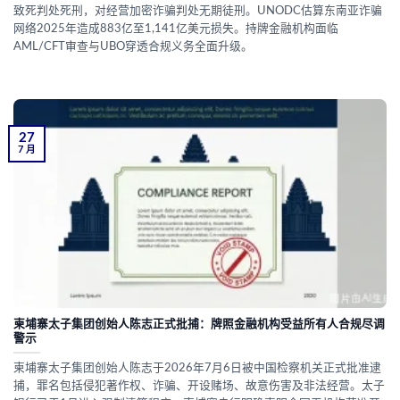
致死判处死刑，对经营加密诈骗判处无期徒刑。UNODC估算东南亚诈骗
网络2025年造成883亿至1,141亿美元损失。持牌金融机构面临
AML/CFT审查与UBO穿透合规义务全面升级。
27
7 月
柬埔寨太子集团创始人陈志正式批捕：牌照金融机构受益所有人合规尽调
警示
柬埔寨太子集团创始人陈志于2026年7月6日被中国检察机关正式批准逮
捕，罪名包括侵犯著作权、诈骗、开设赌场、故意伤害及非法经营。太子