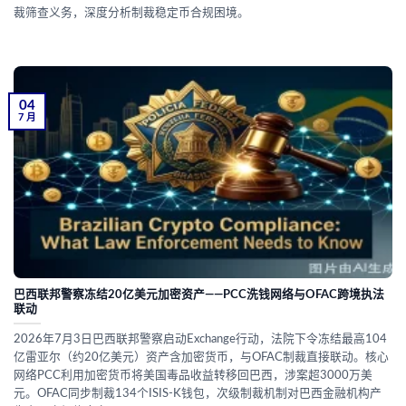
裁筛查义务，深度分析制裁稳定币合规困境。
04
7 月
巴西联邦警察冻结20亿美元加密资产——PCC洗钱网络与OFAC跨境执法
联动
2026年7月3日巴西联邦警察启动Exchange行动，法院下令冻结最高104
亿雷亚尔（约20亿美元）资产含加密货币，与OFAC制裁直接联动。核心
网络PCC利用加密货币将美国毒品收益转移回巴西，涉案超3000万美
元。OFAC同步制裁134个ISIS-K钱包，次级制裁机制对巴西金融机构产