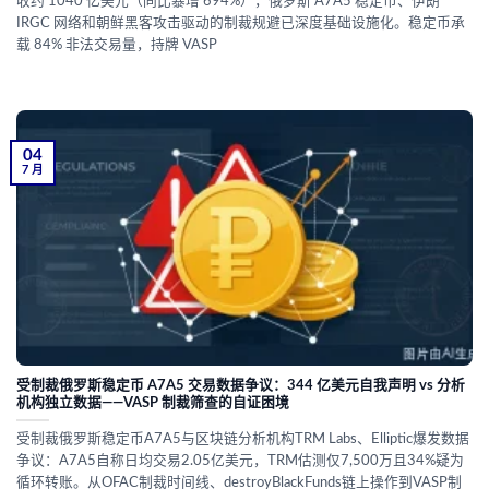
收约 1040 亿美元（同比暴增 694%），俄罗斯 A7A5 稳定币、伊朗
IRGC 网络和朝鲜黑客攻击驱动的制裁规避已深度基础设施化。稳定币承
载 84% 非法交易量，持牌 VASP
04
7 月
受制裁俄罗斯稳定币 A7A5 交易数据争议：344 亿美元自我声明 vs 分析
机构独立数据——VASP 制裁筛查的自证困境
受制裁俄罗斯稳定币A7A5与区块链分析机构TRM Labs、Elliptic爆发数据
争议：A7A5自称日均交易2.05亿美元，TRM估测仅7,500万且34%疑为
循环转账。从OFAC制裁时间线、destroyBlackFunds链上操作到VASP制