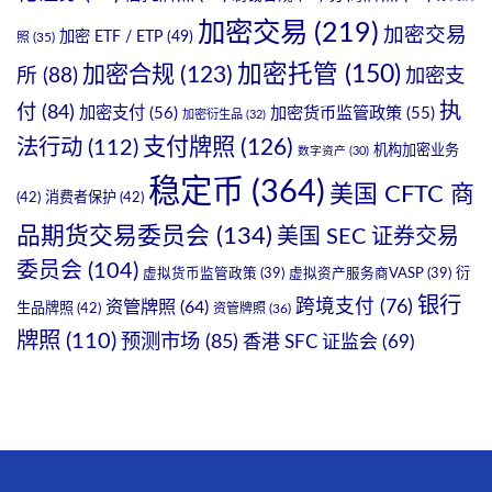
加密交易
(219)
加密交易
加密 ETF / ETP
(49)
照
(35)
加密托管
(150)
加密合规
(123)
所
(88)
加密支
执
付
(84)
加密支付
(56)
加密货币监管政策
(55)
加密衍生品
(32)
支付牌照
(126)
法行动
(112)
机构加密业务
数字资产
(30)
稳定币
(364)
美国 CFTC 商
(42)
消费者保护
(42)
品期货交易委员会
(134)
美国 SEC 证券交易
委员会
(104)
衍
虚拟货币监管政策
(39)
虚拟资产服务商VASP
(39)
银行
跨境支付
(76)
资管牌照
(64)
生品牌照
(42)
资管牌照
(36)
牌照
(110)
预测市场
(85)
香港 SFC 证监会
(69)