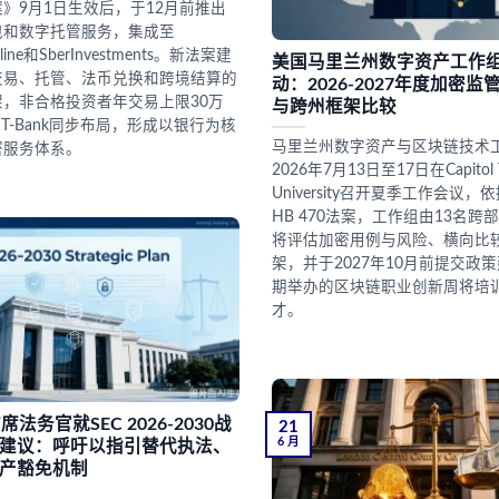
》9月1日生效后，于12月前推出
包和数字托管服务，集成至
nline和SberInvestments。新法案建
美国马里兰州数字资产工作
交易、托管、法币兑换和跨境结算的
动：2026-2027年度加密
，非合格投资者年交易上限30万
与跨州框架比较
与T-Bank同步布局，形成以银行为核
马里兰州数字资产与区块链技术
密服务体系。
2026年7月13日至17日在Capitol T
University召开夏季工作会议
HB 470法案，工作组由13名跨
将评估加密用例与风险、横向比
架，并于2027年10月前提交政
期举办的区块链职业创新周将培训
才。
e首席法务官就SEC 2026-2030战
21
6 月
建议：呼吁以指引替代执法、
产豁免机制