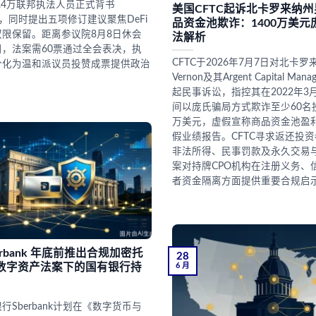
表3.4万联邦执法人员正式背书
美国CFTC起诉北卡罗来纳
 Act，同时提出五项修订建议聚焦DeFi
品资金池欺诈：1400万美
限保留。距离参议院8月8日休会
法解析
，法案需60票通过全会表决，执
CFTC于2026年7月7日对北卡罗来纳州
分化为温和派议员投赞成票提供政治
Vernon及其Argent Capital Mana
起民事诉讼，指控其在2022年3月
间以庞氏骗局方式欺诈至少60名投
万美元，虚假宣称商品资金池盈
假业绩报告。CFTC寻求返还投
非法所得、民事罚款及永久交易
案对持牌CPO机构在注册义务、
者资金隔离方面提供重要合规启
erbank 年底前推出合规加密托
28
数字资产法案下的国有银行持
6 月
行Sberbank计划在《数字货币与