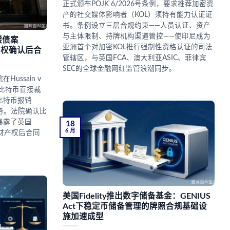
正式颁布POJK 6/2026号条例，要求推荐加密资
产的社交媒体影响者（KOL）须持有能力认证证
书。条例设立三层合规约束——人员认证、资产
与主体限制、持牌机构渠道管控——使印尼成为
偿债案
亚洲首个对加密KOL推行强制性资格认证的司法
产财产权确认后合
管辖区，与英国FCA、澳大利亚ASIC、菲律宾
SEC的全球金融网红监管浪潮同步。
ussain v
以比特币直接裁
比特币报销
的义务。法院确认比
暴露了英国
18
6 月
字资产财产权后合同
美国Fidelity推出数字储备基金：GENIUS
Act下稳定币储备管理的牌照合规基础设
施加速成型