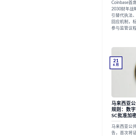
Coinbase首
2030财年
引替代执法
回应机制，
参与监管议
21
6 月
马来西亚公
规则：数字
SC批准加
马来西亚公共
告，首次将证