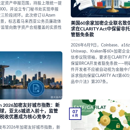
法定资产申报范围，持股上限统一提
0,000，并设立专门秘书处实现申报
三阶段闭环。此次修订以Azam
为背景，标志着马来西亚公务员廉政体
美国60余家加密企业联名致
产监管向数字资产合规覆盖的实质性
求在CLARITY Act中保留
管豁免条款
2026年6月9日，Coinbase、a16z
Uniswap、Kraken等60+加
信参议院领袖，要求在CLARITY 
保留BRCA开发者豁免条款——
件开发者不应被自动视为金融中
诉求指向保留CLARITY Act第6
品中介法》第207条。
litan 2026加密友好城市指数：新
球，亚太6城进入前十，监管
07
6 月
税收优惠成为核心竞争力
itan发布2026年加密友好城市指数，新