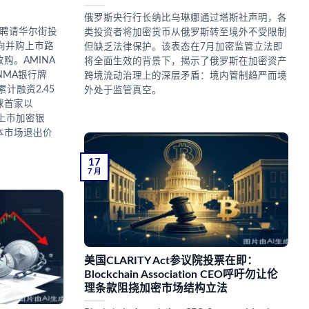
俄罗斯央行行长纳比乌琳娜通过塔斯社声明，各
A聘请华尔街投
类投资者将加密货币从俄罗斯转至境外不受限制
O或反向并购上市路
但缺乏法律保护。该表态在7月加密监管立法即
购。AMINA
将全面生效的背景下，揭示了俄罗斯在加密资产
INMA银行牌
跨境流动治理上的深层矛盾：境内管制趋严而境
计融资2.45
外处于监管真空。
球首家以
的上市加密银
本市场退出价
17
7 月
美国CLARITY Act参议院投票在即：
Blockchain Association CEO呼吁勿让伦
理条款阻挠加密市场结构立法