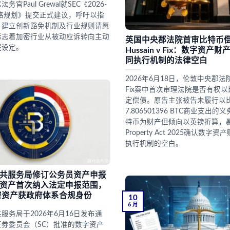
席法务官Paul Grewal就SEC《2026-
战略规划》提交正式建议，呼吁以指
、建立创新豁免机制及行业规则请愿
标志着加密行业从被动应诉转向主动
英国中央郡法院首审比特币
程设定。
Hussain v Fix：数字资
同执行机制的法律空白
2026年6月18日，伦敦中央郡法院在H
Fix案中首次审理法院是否有权
定偿债。原告主张被告未履行以
7.806501396 BTC商业支出
特币为财产但倾向以英镑折算，
Property Act 2025确认数
执行机制的空白。
共服务局修订公务员资产申报
资产首次纳入法定申报范围，
密资产获政府体系合规身份
10
6 月
服务局于2026年6月16日发布通
券委员会（SC）批准的数字资产