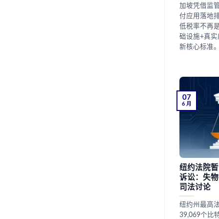
加坡凭借监
付应用落地
低税率不再
础设施+真
新核心标准
07
6 月
纽约法院暂
诉讼：失物
司法讨论
纽约州最高法院
39,069