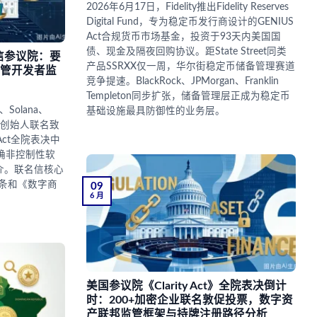
2026年6月17日，Fidelity推出Fidelity Reserves
Digital Fund，专为稳定币发行商设计的GENIUS
Act合规货币市场基金，投资于93天内美国国
债、现金及隔夜回购协议。距State Street同类
信参议院：要
产品SSRXX仅一周，华尔街稳定币储备管理赛道
非托管开发者监
竞争提速。BlackRock、JPMorgan、Franklin
Templeton同步扩张，储备管理层正成为稳定币
、Solana、
基础设施最具防御性的业务层。
密企业创始人联名致
Act全院表决中
明确非控制性软
介。联名信核心
01条和《数字商
09
6 月
美国参议院《Clarity Act》全院表决倒计
时：200+加密企业联名敦促投票，数字资
产联邦监管框架与持牌注册路径分析