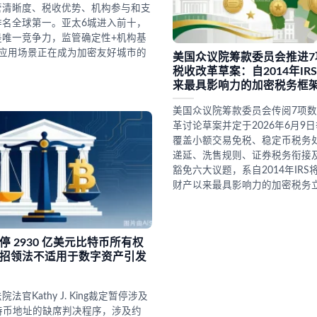
管清晰度、税收优势、机构参与和支
排名全球第一。亚太6城进入前十，
是唯一竞争力，监管确定性+机构基
实应用场景正在成为加密友好城市的
美国众议院筹款委员会推进7
。
税收改革草案：自2014年IR
来最具影响力的加密税务框
美国众议院筹款委员会传阅7项
革讨论草案并定于2026年6月9
覆盖小额交易免税、稳定币税务
递延、洗售规则、证券税务衔接
豁免六大议题，系自2014年IR
财产以来最具影响力的加密税务
停 2930 亿美元比特币所有权
招领法不适用于数字资产引发
法官Kathy J. King裁定暂停涉及
个比特币地址的缺席判决程序，涉及约