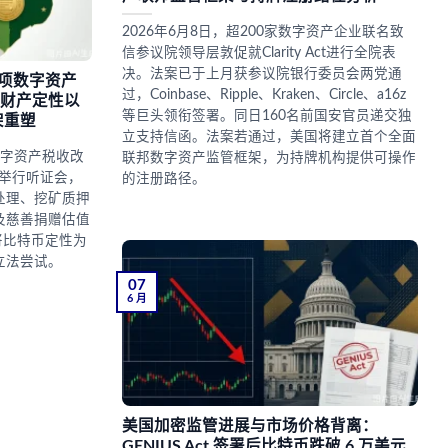
2026年6月8日，超200家数字资产企业联名致
信参议院领导层敦促就Clarity Act进行全院表
决。法案已于上月获参议院银行委员会两党通
项数字资产
过，Coinbase、Ripple、Kraken、Circle、a16z
S财产定性以
等巨头领衔签署。同日160名前国安官员递交独
架重塑
立支持信函。法案若通过，美国将建立首个全面
数字资产税收改
联邦数字资产监管框架，为持牌机构提供可操作
日举行听证会，
的注册路径。
处理、挖矿质押
及慈善捐赠估值
S将比特币定性为
立法尝试。
07
6 月
美国加密监管进展与市场价格背离：
GENIUS Act 签署后比特币跌破 6 万美元