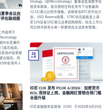
Strategy（前MicroStrategy）董事会批准数字信
用资本框架，首次授权在特定条件下出售最高
12.5亿美元比特币储备。该框架含BTC货币化计
组夏季会议启
划、USD Reserve政策、STRC优先股股息上调
监管评估路线图
至12%及各10亿美元证券回购授权，标志上市公
司比特币财务从单一积累转向主动资本管理。
工作组将于
echnology
，依据州长签署的
部门成员组成，
较其他州监管框
26
6 月
策建议报告。同
500名青年人
印尼 OJK 发布 POJK 6/2026：加密货币
KOL 须持证上岗，金融网红营销合规门槛
全面升级
印尼金融服务监管局（OJK）于2026年6月25日