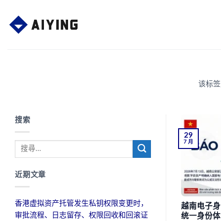
Skip
to
content
该标签
搜索
29
7 月
近期文章
香港虚拟资产托管发生私钥权限变更时，
越南电子身
审批流程、日志留存、权限回收和回滚证
统一身份体