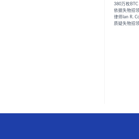
380万枚B
依据失物招
律师Ian R
质疑失物招