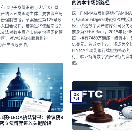
的资本市场新路径
公布《电子身份识别与认证法》草
瑞士FINMA持牌加密银行AMIN
资产纳入五类识别主体，要求资产与
行Cantor Fitzgerald探索IP
份强制链接。草案通过第125号政
径，优选数字资产财库公司反向收
补入国会议程，若通过将使越南成为
前身为SEBA Bank，2019年获F
成文法对数字资产实施身份标签化管
照，持有7460万瑞郎一级资本，累
区，对VASP和持牌机构的
亿美元。若成功上市，将成为全
L义务产生深远影响。
FINMA全功能银行牌照为核心
行，验证持牌数字资产银行的资
值。
08
7 月
 Act获FLEOA执法背书：参议院8
密立法博弈进入关键阶段