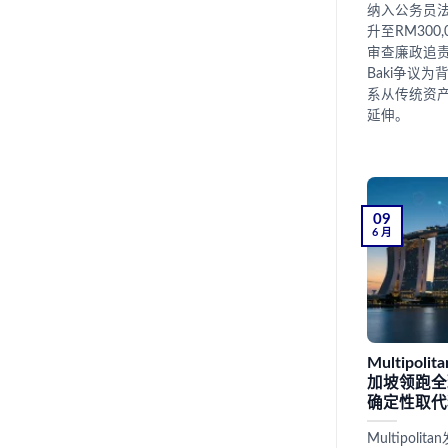
纳入公务员
升至RM30
审查廉政追责
Baki争议
系从传统资
延伸。
09
6 月
Multipo
加坡领跑全
确定性取代
Multipol