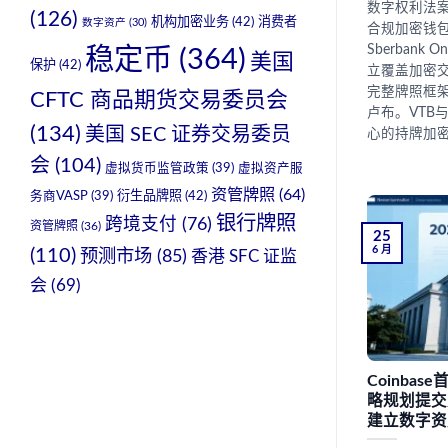
数字权利法案
(126)
机构加密业务
(42)
消费者
数字资产
(30)
合规加密钱
Sberbank O
稳定币
(364)
美国
保护
(42)
立覆盖加密
完整牌照框架
CFTC 商品期货交易委员会
卢布。VTB
(134)
美国 SEC 证券交易委员
心的持牌加
会
(104)
虚拟货币监管政策
(39)
虚拟资产服
资管牌照
(64)
衍生品牌照
(42)
务商VASP
(39)
银行牌照
跨境支付
(76)
资管牌照
(36)
25
6 月
(110)
预测市场
(85)
香港 SFC 证监
会
(69)
Coinbas
略规划提交
建立数字资