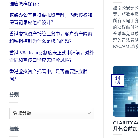
据应怎样保存？
越南公安部
案，将数字
家族办公室自持虚拟资产时，内部授权和
所有人电子身
保管记录应怎样设计？
府决议临时
香港虚拟资产托管业务中，客户资产隔离
全球率先以
理的司法管辖
和私钥控制为什么是核心问题？
KYC/AM
香港 VA Dealing 制度未正式申请前，对外
合同和宣传口径应怎样降风险？
香港虚拟资产托管中，是否需要独立牌
14
照？
7 月
分類
分
類
CLARITY
月休会前加
標籤