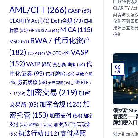
FLEOA代
AML/CFT
(266)
CLARITY
CASP
(69)
问责与执法权
CLARITY Act
(71)
DeFi合规
(73)
EMI
仅剩不到四周
法阵营立场
MiCA
(115)
牌照
(50)
GENIUS Act
(41)
掩护。
RWA / 代币化资产
MSO
(51)
(182)
VASP
VA OTC
(49)
TCSP
(44)
(152)
VATP
(88)
代
交易所牌照
(54)
06
7 月
币化证券
(93)
信托牌照
(64)
制裁合规
券商牌照
(58)
加密 ETF /
(45)
券商牌照
(35)
加密交易
(219)
加密
ETP
(49)
加
加密合规
(123)
交易所
(88)
俄罗斯 Sb
密托管
(153)
加密支付
(84)
加密
管服务——
牌加密入口
支付
(56)
加密货币监管政策
加密衍生品
(32)
支付牌照
执法行动
(112)
(55)
俄罗斯最大银