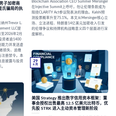
Blockchain Association CEO Summer Mersinger
州男子加密商
在Injective Summit上呼吁，勿让伦理条款成为
元庞氏骗局的执
阻挠CLARITY Act参议院表决的理由。Kalshi预
测投票概率升至75.1%。本文从Mersinger核心立
Trevor L.
场、立法进程、特朗普14亿美元加密收入引发
gement LLC提
的伦理争议和持牌机构战略意义四个层面进行深
至2026年2月
度解析。
资者逾1400
利能力并发送虚
资者损失、追缴
与注册禁令。本
29
信息披露与投资
6 月
示。
美国 Strategy 推出数字信用资本框架：董
事会授权出售最高 12.5 亿美元比特币，优
先股 STRK 进入主动资本管理新阶段