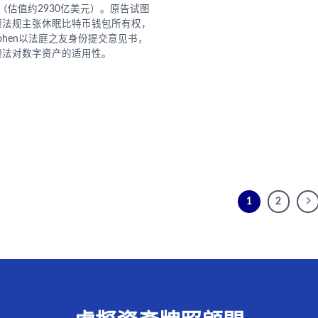
TC（估值约2930亿美元）。原告试图
领法规主张休眠比特币钱包所有权，
. Cohen以法庭之友身份提交意见书，
领法对数字资产的适用性。
1
2