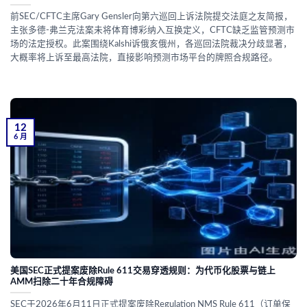
前SEC/CFTC主席Gary Gensler向第六巡回上诉法院提交法庭之友简报，
主张多德-弗兰克法案未将体育博彩纳入互换定义，CFTC缺乏监管预测市
场的法定授权。此案围绕Kalshi诉俄亥俄州，各巡回法院裁决分歧显著，
大概率将上诉至最高法院，直接影响预测市场平台的牌照合规路径。
12
6 月
美国SEC正式提案废除Rule 611交易穿透规则：为代币化股票与链上
AMM扫除二十年合规障碍
SEC于2026年6月11日正式提案废除Regulation NMS Rule 611（订单保