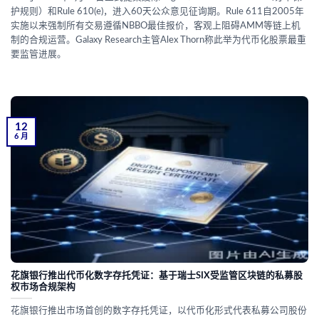
护规则）和Rule 610(e)，进入60天公众意见征询期。Rule 611自2005年
实施以来强制所有交易遵循NBBO最佳报价，客观上阻碍AMM等链上机
制的合规运营。Galaxy Research主管Alex Thorn称此举为代币化股票最重
要监管进展。
12
6 月
花旗银行推出代币化数字存托凭证：基于瑞士SIX受监管区块链的私募股
权市场合规架构
花旗银行推出市场首创的数字存托凭证，以代币化形式代表私募公司股份