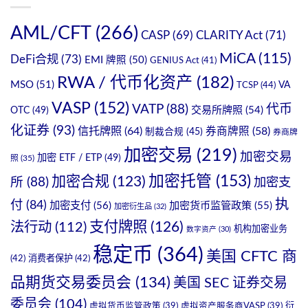
AML/CFT
(266)
CASP
(69)
CLARITY Act
(71)
MiCA
(115)
DeFi合规
(73)
EMI 牌照
(50)
GENIUS Act
(41)
RWA / 代币化资产
(182)
MSO
(51)
VA
TCSP
(44)
VASP
(152)
VATP
(88)
代币
OTC
(49)
交易所牌照
(54)
化证券
(93)
信托牌照
(64)
券商牌照
(58)
制裁合规
(45)
券商牌
加密交易
(219)
加密交易
加密 ETF / ETP
(49)
照
(35)
加密托管
(153)
加密合规
(123)
所
(88)
加密支
执
付
(84)
加密支付
(56)
加密货币监管政策
(55)
加密衍生品
(32)
支付牌照
(126)
法行动
(112)
机构加密业务
数字资产
(30)
稳定币
(364)
美国 CFTC 商
(42)
消费者保护
(42)
品期货交易委员会
(134)
美国 SEC 证券交易
委员会
(104)
衍
虚拟货币监管政策
(39)
虚拟资产服务商VASP
(39)