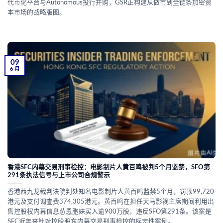
代币化平台与Autonomous投行并购，GSR正构建从做市到全链条加密资
本市场的战略版图。
09
6 月
香港SFC内幕交易刑事检控：电影制片人黄百鸣被判5个月监禁，SFO第
291条执法信号与上市公司合规警示
香港西九龙裁判法院判处知名电影制片人黄百鸣监禁5个月，罚款99,720
港元及支付调查费374,305港元。黄百鸣在担任天马影视主席期间利用出
售控股权内幕信息怂恿胞妹买入逾900万股，违反SFO第291条。该案是
SFC近年来针对控股股东内幕交易刑事检控的标志性案例。