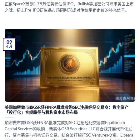
正值SpaceX筹划1.78万亿美元估值IPO、Bullish等加密公司寻求美国上市
之际，链上Pre-IPO衍生品市场同时形成对传统承销定价的补充信号。
09
6 月
美国加密做市商GSR获FINRA批准收购SEC注册经纪交易商：数字资产
「投行化」合规路径与机构资本市场布局
加密做市商GSR获FINRA批准完成对SEC注册经纪交易商Equilibrium
Capital Services的收购，新实体GSR Securities LLC将合规开展代币化发
行、资本募集与机构证券交易。结合渣打银行SC Ventures投资、Libeara