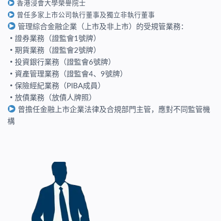
香港浸會大學榮譽院士
曾任多家上市公司執行董事及獨立非執行董事
管理綜合金融企業（上市及非上市）的受規管業務：
・
證券業務（證監會1號牌）
・
期貨業務（證監會2號牌）
・
投資銀行業務（證監會6號牌）
・
資產管理業務（證監會4、9號牌）
・
保險經紀業務（PIBA成員）
・
放債業務（放債人牌照）
曾擔任金融上市企業法律及合規部門主管，應對不同監管機
構