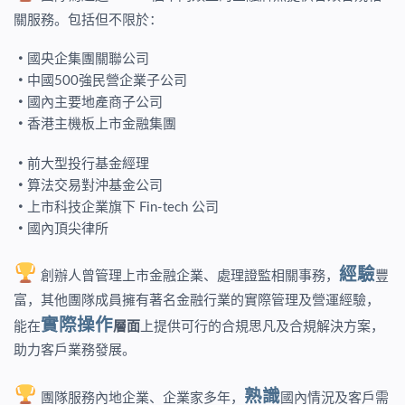
關服務。包括但不限於：
・
國央企集團關聯公司
・
中國500強民營企業子公司
・
國內主要地產商子公司
・
香港主機板上市金融集團
・
前大型投行基金經理
・
算法交易對沖基金公司
・
上市科技企業旗下 Fin-tech 公司
・
國內頂尖律所
經驗
創辦人曾管理上市金融企業、處理證監相關事務，
豐
富，其他團隊成員擁有著名金融行業的實際管理及營運經驗，
實際操作
能在
層面
上提供可行的合規思凡及合規解決方案，
助力客戶業務發展。
熟識
團隊服務內地企業、企業家多年，
國內情況及客戶需