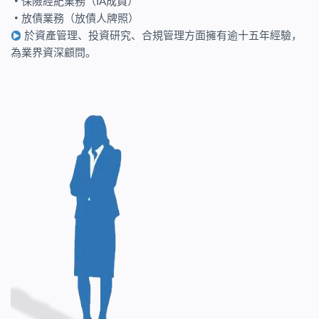
・
保險經紀業務（IA成員）
・
放債業務（放債人牌照）
於資產管理、投資研究、合規管理方面擁有逾十五年經驗，
為業界資深顧問。