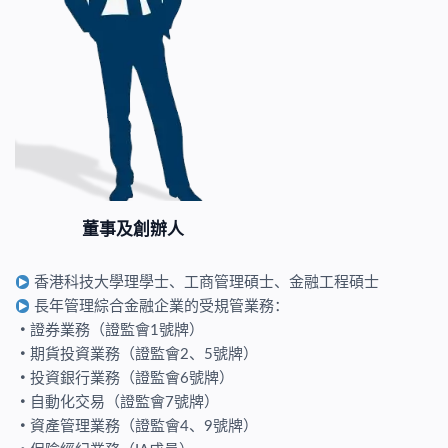
董事及創辦人
香港科技大學理學士、工商管理碩士、金融工程碩士
長年管理綜合金融企業的受規管業務：
・
證券業務（證監會1號牌）
・
期貨投資業務（證監會2、5號牌）
・
投資銀行業務（證監會6號牌）
・
自動化交易（證監會7號牌）
・
資產管理業務（證監會4、9號牌）